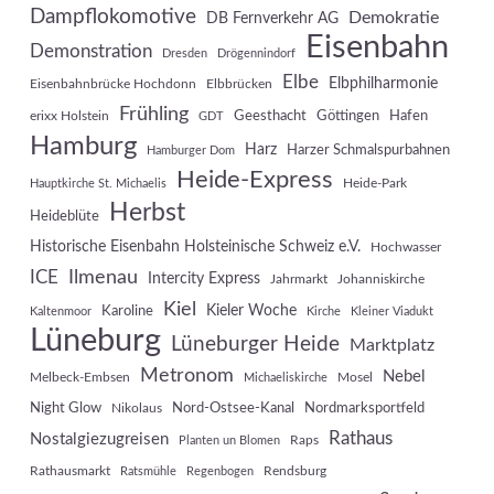
Dampflokomotive
Demokratie
DB Fernverkehr AG
Eisenbahn
Demonstration
Dresden
Drögennindorf
Elbe
Elbphilharmonie
Eisenbahnbrücke Hochdonn
Elbbrücken
Frühling
Geesthacht
Göttingen
Hafen
erixx Holstein
GDT
Hamburg
Harz
Harzer Schmalspurbahnen
Hamburger Dom
Heide-Express
Heide-Park
Hauptkirche St. Michaelis
Herbst
Heideblüte
Historische Eisenbahn Holsteinische Schweiz e.V.
Hochwasser
Ilmenau
ICE
Intercity Express
Jahrmarkt
Johanniskirche
Kiel
Kieler Woche
Karoline
Kaltenmoor
Kirche
Kleiner Viadukt
Lüneburg
Lüneburger Heide
Marktplatz
Metronom
Nebel
Melbeck-Embsen
Mosel
Michaeliskirche
Night Glow
Nord-Ostsee-Kanal
Nordmarksportfeld
Nikolaus
Rathaus
Nostalgiezugreisen
Raps
Planten un Blomen
Rathausmarkt
Rendsburg
Ratsmühle
Regenbogen