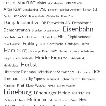
Akku-FLIRT
Alster
012 104
Altenbeken
Alsterfontäne
Alter Kran
AVL
Balloon Sail
Ameisenbär
Bahnhof
Bahnhof Dammtor
Bleckede
Berlin
Bremervörde
Christopher Street Day
Dampflokomotive
Demokratie
DB Fernverkehr AG
Eisenbahn
Demonstration
Dresden
Drögennindorf
Elbe
Elbphilharmonie
Eisenbahnbrücke Hochdonn
Elbbrücken
Frühling
Geesthacht
Göttingen
Hafen
erixx Holstein
GDT
Hamburg
Harz
Harzer Schmalspurbahnen
Hamburger Dom
Heide-Express
Heide-Park
Hauptkirche St. Michaelis
Herbst
Heideblüte
ICE
Historische Eisenbahn Holsteinische Schweiz e.V.
Hochwasser
Ilmenau
Intercity Express
Jahrmarkt
Johanniskirche
Kaltenmoor
Kiel
Kieler Woche
Karoline
Kirche
Kleiner Viadukt
Lüneburg
Lüneburger Heide
Marktplatz
Metronom
Nebel
Melbeck-Embsen
Mosel
Michaeliskirche