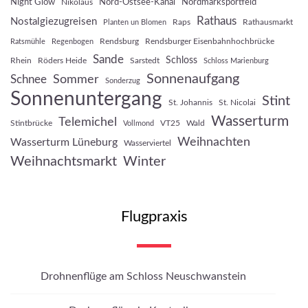
Night Glow
Nord-Ostsee-Kanal
Nordmarksportfeld
Nikolaus
Rathaus
Nostalgiezugreisen
Raps
Rathausmarkt
Planten un Blomen
Rendsburg
Rendsburger Eisenbahnhochbrücke
Ratsmühle
Regenbogen
Sande
Schloss
Rhein
Röders Heide
Sarstedt
Schloss Marienburg
Sonnenaufgang
Sommer
Schnee
Sonderzug
Sonnenuntergang
Stint
St. Johannis
St. Nicolai
Wasserturm
Telemichel
Stintbrücke
VT25
Wald
Vollmond
Weihnachten
Wasserturm Lüneburg
Wasserviertel
Weihnachtsmarkt
Winter
Flugpraxis
Drohnenflüge am Schloss Neuschwanstein