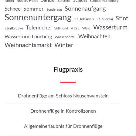
Sande
Schloss
Rhein
Röders Heide
Sarstedt
Schloss Marienburg
Sonnenaufgang
Sommer
Schnee
Sonderzug
Sonnenuntergang
Stint
St. Johannis
St. Nicolai
Wasserturm
Telemichel
Stintbrücke
VT25
Wald
Vollmond
Weihnachten
Wasserturm Lüneburg
Wasserviertel
Weihnachtsmarkt
Winter
Flugpraxis
Drohnenflüge am Schloss Neuschwanstein
Drohnenflüge in Kontrollzonen
Allgemeinerlaubnis für Drohnenflüge