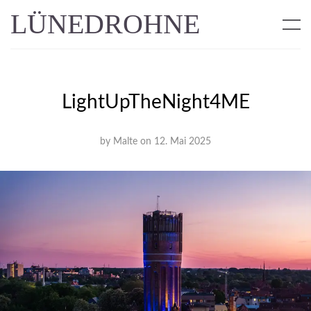
LÜNEDROHNE
LightUpTheNight4ME
by
Malte
on
12. Mai 2025