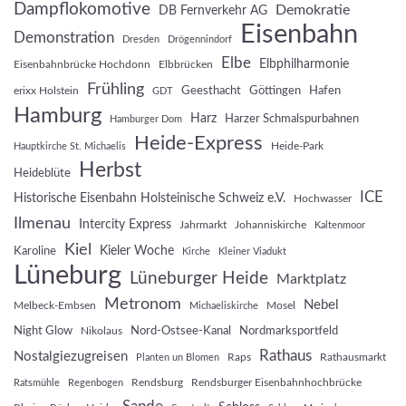
Dampflokomotive
Demokratie
DB Fernverkehr AG
Eisenbahn
Demonstration
Dresden
Drögennindorf
Elbe
Elbphilharmonie
Eisenbahnbrücke Hochdonn
Elbbrücken
Frühling
Geesthacht
Göttingen
Hafen
erixx Holstein
GDT
Hamburg
Harz
Harzer Schmalspurbahnen
Hamburger Dom
Heide-Express
Heide-Park
Hauptkirche St. Michaelis
Herbst
Heideblüte
ICE
Historische Eisenbahn Holsteinische Schweiz e.V.
Hochwasser
Ilmenau
Intercity Express
Jahrmarkt
Johanniskirche
Kaltenmoor
Kiel
Kieler Woche
Karoline
Kirche
Kleiner Viadukt
Lüneburg
Lüneburger Heide
Marktplatz
Metronom
Nebel
Melbeck-Embsen
Mosel
Michaeliskirche
Night Glow
Nord-Ostsee-Kanal
Nordmarksportfeld
Nikolaus
Rathaus
Nostalgiezugreisen
Raps
Rathausmarkt
Planten un Blomen
Rendsburg
Rendsburger Eisenbahnhochbrücke
Ratsmühle
Regenbogen