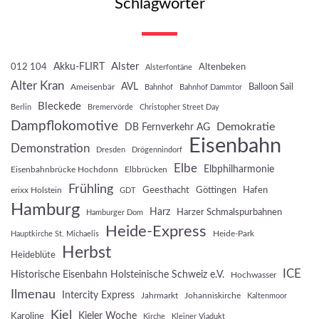
Schlagwörter
Akku-FLIRT
Alster
012 104
Altenbeken
Alsterfontäne
Alter Kran
AVL
Balloon Sail
Ameisenbär
Bahnhof
Bahnhof Dammtor
Bleckede
Berlin
Bremervörde
Christopher Street Day
Dampflokomotive
Demokratie
DB Fernverkehr AG
Eisenbahn
Demonstration
Dresden
Drögennindorf
Elbe
Elbphilharmonie
Eisenbahnbrücke Hochdonn
Elbbrücken
Frühling
Geesthacht
Göttingen
Hafen
erixx Holstein
GDT
Hamburg
Harz
Harzer Schmalspurbahnen
Hamburger Dom
Heide-Express
Heide-Park
Hauptkirche St. Michaelis
Herbst
Heideblüte
ICE
Historische Eisenbahn Holsteinische Schweiz e.V.
Hochwasser
Ilmenau
Intercity Express
Jahrmarkt
Johanniskirche
Kaltenmoor
Kiel
Kieler Woche
Karoline
Kirche
Kleiner Viadukt