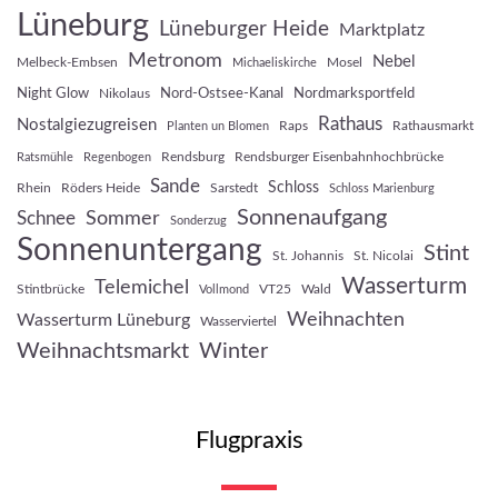
Lüneburg
Lüneburger Heide
Marktplatz
Metronom
Nebel
Melbeck-Embsen
Mosel
Michaeliskirche
Night Glow
Nord-Ostsee-Kanal
Nordmarksportfeld
Nikolaus
Rathaus
Nostalgiezugreisen
Raps
Rathausmarkt
Planten un Blomen
Rendsburg
Rendsburger Eisenbahnhochbrücke
Ratsmühle
Regenbogen
Sande
Schloss
Rhein
Röders Heide
Sarstedt
Schloss Marienburg
Sonnenaufgang
Sommer
Schnee
Sonderzug
Sonnenuntergang
Stint
St. Johannis
St. Nicolai
Wasserturm
Telemichel
Stintbrücke
VT25
Wald
Vollmond
Weihnachten
Wasserturm Lüneburg
Wasserviertel
Weihnachtsmarkt
Winter
Flugpraxis