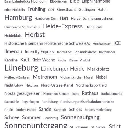
Elbe
Elbphilharmonie
Eisenbahnbrücke Hochdonn
Elbbrücken
Frühling
Geesthacht
Göttingen
Hafen
erixx Holstein
GDT
Hamburg
Harz
Harzer Schmalspurbahnen
Hamburger Dom
Heide-Express
Heide-Park
Hauptkirche St. Michaelis
Herbst
Heideblüte
ICE
Historische Eisenbahn Holsteinische Schweiz e.V.
Hochwasser
Ilmenau
Intercity Express
Jahrmarkt
Johanniskirche
Kaltenmoor
Kiel
Kieler Woche
Karoline
Kirche
Kleiner Viadukt
Lüneburg
Lüneburger Heide
Marktplatz
Metronom
Nebel
Melbeck-Embsen
Mosel
Michaeliskirche
Night Glow
Nord-Ostsee-Kanal
Nordmarksportfeld
Nikolaus
Rathaus
Nostalgiezugreisen
Raps
Rathausmarkt
Planten un Blomen
Rendsburg
Rendsburger Eisenbahnhochbrücke
Ratsmühle
Regenbogen
Sande
Schloss
Rhein
Röders Heide
Sarstedt
Schloss Marienburg
Sonnenaufgang
Sommer
Schnee
Sonderzug
Sonnenuntergang
Stint
St. Johannis
St. Nicolai