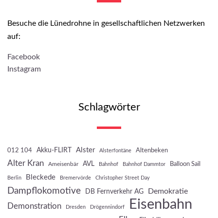
Besuche die Lünedrohne in gesellschaftlichen Netzwerken
auf:
Facebook
Instagram
Schlagwörter
Akku-FLIRT
Alster
012 104
Altenbeken
Alsterfontäne
Alter Kran
AVL
Balloon Sail
Ameisenbär
Bahnhof
Bahnhof Dammtor
Bleckede
Berlin
Bremervörde
Christopher Street Day
Dampflokomotive
Demokratie
DB Fernverkehr AG
Eisenbahn
Demonstration
Dresden
Drögennindorf