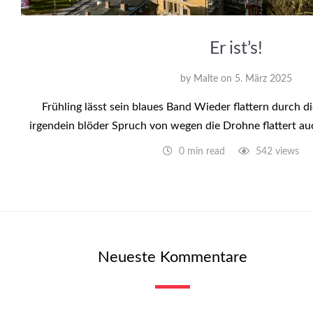
Er ist’s!
by
Malte
on
5. März 2025
Frühling lässt sein blaues Band Wieder flattern durch d
irgendein blöder Spruch von wegen die Drohne flattert auc
0 min read
542 views
Neueste Kommentare