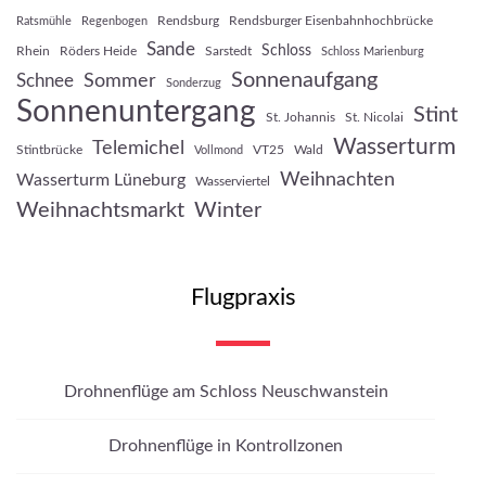
Rendsburg
Rendsburger Eisenbahnhochbrücke
Ratsmühle
Regenbogen
Sande
Schloss
Rhein
Röders Heide
Sarstedt
Schloss Marienburg
Sonnenaufgang
Sommer
Schnee
Sonderzug
Sonnenuntergang
Stint
St. Johannis
St. Nicolai
Wasserturm
Telemichel
Stintbrücke
VT25
Wald
Vollmond
Weihnachten
Wasserturm Lüneburg
Wasserviertel
Weihnachtsmarkt
Winter
Flugpraxis
Drohnenflüge am Schloss Neuschwanstein
Drohnenflüge in Kontrollzonen