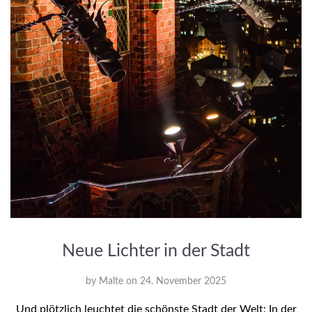
Neue Lichter in der Stadt
by
Malte
on
24. November 2025
Und plötzlich leuchtet die schönste Stadt der Welt: In der