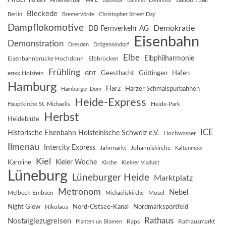
Balloon Sail
Ameisenbär
Bahnhof
Bahnhof Dammtor
Bleckede
Berlin
Bremervörde
Christopher Street Day
Dampflokomotive
Demokratie
DB Fernverkehr AG
Eisenbahn
Demonstration
Dresden
Drögennindorf
Elbe
Elbphilharmonie
Eisenbahnbrücke Hochdonn
Elbbrücken
Frühling
Geesthacht
Göttingen
Hafen
erixx Holstein
GDT
Hamburg
Harz
Harzer Schmalspurbahnen
Hamburger Dom
Heide-Express
Heide-Park
Hauptkirche St. Michaelis
Herbst
Heideblüte
ICE
Historische Eisenbahn Holsteinische Schweiz e.V.
Hochwasser
Ilmenau
Intercity Express
Jahrmarkt
Johanniskirche
Kaltenmoor
Kiel
Kieler Woche
Karoline
Kirche
Kleiner Viadukt
Lüneburg
Lüneburger Heide
Marktplatz
Metronom
Nebel
Melbeck-Embsen
Mosel
Michaeliskirche
Night Glow
Nord-Ostsee-Kanal
Nordmarksportfeld
Nikolaus
Rathaus
Nostalgiezugreisen
Raps
Rathausmarkt
Planten un Blomen