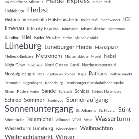
Heide-Express
Heide-Park
Hauptkirche St. Michaelis
Herbst
Heideblüte
ICE
Historische Eisenbahn Holsteinische Schweiz e.V.
Hochwasser
Ilmenau
Intercity Express
Jahrmarkt
Johanniskirche
Kaltenmoor
Kiel
Kieler Woche
Karoline
Kirche
Kleiner Viadukt
Lüneburg
Lüneburger Heide
Marktplatz
Metronom
Nebel
Melbeck-Embsen
Mosel
Michaeliskirche
Night Glow
Nord-Ostsee-Kanal
Nordmarksportfeld
Nikolaus
Rathaus
Nostalgiezugreisen
Raps
Rathausmarkt
Planten un Blomen
Rendsburg
Rendsburger Eisenbahnhochbrücke
Ratsmühle
Regenbogen
Sande
Schloss
Rhein
Röders Heide
Sarstedt
Schloss Marienburg
Sonnenaufgang
Sommer
Schnee
Sonderzug
Sonnenuntergang
Stint
St. Johannis
St. Nicolai
Wasserturm
Telemichel
Stintbrücke
VT25
Wald
Vollmond
Weihnachten
Wasserturm Lüneburg
Wasserviertel
Weihnachtsmarkt
Winter