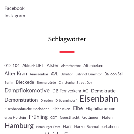
Facebook
Instagram
Schlagwörter
Akku-FLIRT
Alster
012 104
Altenbeken
Alsterfontäne
Alter Kran
AVL
Balloon Sail
Ameisenbär
Bahnhof
Bahnhof Dammtor
Bleckede
Berlin
Bremervörde
Christopher Street Day
Dampflokomotive
Demokratie
DB Fernverkehr AG
Eisenbahn
Demonstration
Dresden
Drögennindorf
Elbe
Elbphilharmonie
Eisenbahnbrücke Hochdonn
Elbbrücken
Frühling
Geesthacht
Göttingen
Hafen
erixx Holstein
GDT
Hamburg
Harz
Harzer Schmalspurbahnen
Hamburger Dom