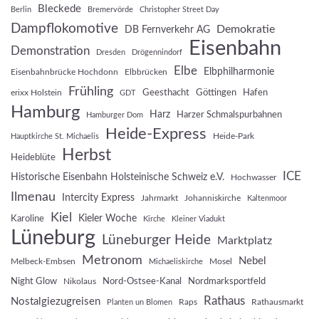
Bleckede
Berlin
Bremervörde
Christopher Street Day
Dampflokomotive
Demokratie
DB Fernverkehr AG
Eisenbahn
Demonstration
Dresden
Drögennindorf
Elbe
Elbphilharmonie
Eisenbahnbrücke Hochdonn
Elbbrücken
Frühling
Geesthacht
Göttingen
Hafen
erixx Holstein
GDT
Hamburg
Harz
Harzer Schmalspurbahnen
Hamburger Dom
Heide-Express
Heide-Park
Hauptkirche St. Michaelis
Herbst
Heideblüte
ICE
Historische Eisenbahn Holsteinische Schweiz e.V.
Hochwasser
Ilmenau
Intercity Express
Jahrmarkt
Johanniskirche
Kaltenmoor
Kiel
Kieler Woche
Karoline
Kirche
Kleiner Viadukt
Lüneburg
Lüneburger Heide
Marktplatz
Metronom
Nebel
Melbeck-Embsen
Mosel
Michaeliskirche
Night Glow
Nord-Ostsee-Kanal
Nordmarksportfeld
Nikolaus
Rathaus
Nostalgiezugreisen
Raps
Rathausmarkt
Planten un Blomen