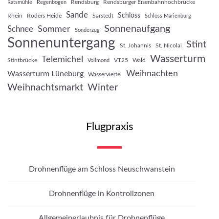
Rendsburg
Rendsburger Eisenbahnhochbrücke
Ratsmühle
Regenbogen
Sande
Schloss
Rhein
Röders Heide
Sarstedt
Schloss Marienburg
Sonnenaufgang
Sommer
Schnee
Sonderzug
Sonnenuntergang
Stint
St. Johannis
St. Nicolai
Wasserturm
Telemichel
Stintbrücke
VT25
Wald
Vollmond
Weihnachten
Wasserturm Lüneburg
Wasserviertel
Weihnachtsmarkt
Winter
Flugpraxis
Drohnenflüge am Schloss Neuschwanstein
Drohnenflüge in Kontrollzonen
Allgemeinerlaubnis für Drohnenflüge