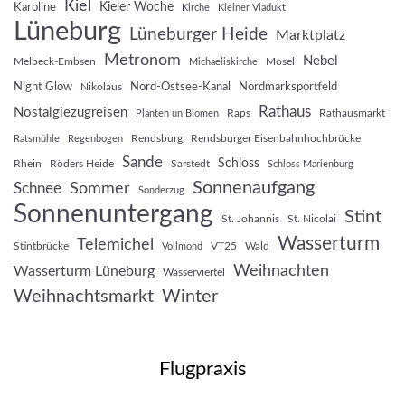
Kiel
Kieler Woche
Karoline
Kirche
Kleiner Viadukt
Lüneburg
Lüneburger Heide
Marktplatz
Metronom
Nebel
Melbeck-Embsen
Mosel
Michaeliskirche
Night Glow
Nord-Ostsee-Kanal
Nordmarksportfeld
Nikolaus
Rathaus
Nostalgiezugreisen
Raps
Rathausmarkt
Planten un Blomen
Rendsburg
Rendsburger Eisenbahnhochbrücke
Ratsmühle
Regenbogen
Sande
Schloss
Rhein
Röders Heide
Sarstedt
Schloss Marienburg
Sonnenaufgang
Sommer
Schnee
Sonderzug
Sonnenuntergang
Stint
St. Johannis
St. Nicolai
Wasserturm
Telemichel
Stintbrücke
VT25
Wald
Vollmond
Weihnachten
Wasserturm Lüneburg
Wasserviertel
Weihnachtsmarkt
Winter
Flugpraxis