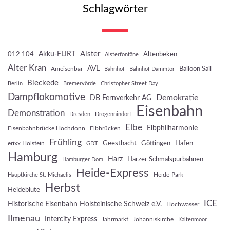
Schlagwörter
Akku-FLIRT
Alster
012 104
Altenbeken
Alsterfontäne
Alter Kran
AVL
Balloon Sail
Ameisenbär
Bahnhof
Bahnhof Dammtor
Bleckede
Berlin
Bremervörde
Christopher Street Day
Dampflokomotive
Demokratie
DB Fernverkehr AG
Eisenbahn
Demonstration
Dresden
Drögennindorf
Elbe
Elbphilharmonie
Eisenbahnbrücke Hochdonn
Elbbrücken
Frühling
Geesthacht
Göttingen
Hafen
erixx Holstein
GDT
Hamburg
Harz
Harzer Schmalspurbahnen
Hamburger Dom
Heide-Express
Heide-Park
Hauptkirche St. Michaelis
Herbst
Heideblüte
ICE
Historische Eisenbahn Holsteinische Schweiz e.V.
Hochwasser
Ilmenau
Intercity Express
Jahrmarkt
Johanniskirche
Kaltenmoor