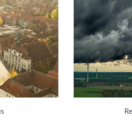
us
Re