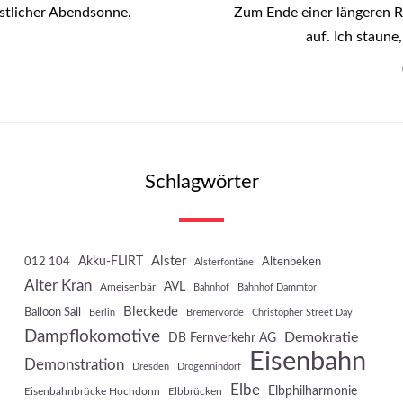
stlicher Abendsonne.
Zum Ende einer längeren 
auf. Ich staune
Schlagwörter
Akku-FLIRT
Alster
012 104
Altenbeken
Alsterfontäne
Alter Kran
AVL
Ameisenbär
Bahnhof
Bahnhof Dammtor
Bleckede
Balloon Sail
Berlin
Bremervörde
Christopher Street Day
Dampflokomotive
Demokratie
DB Fernverkehr AG
Eisenbahn
Demonstration
Dresden
Drögennindorf
Elbe
Elbphilharmonie
Eisenbahnbrücke Hochdonn
Elbbrücken