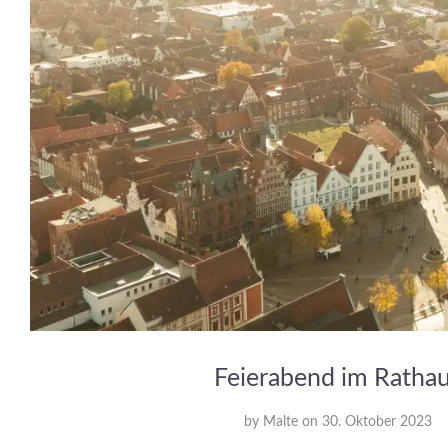
Feierabend im Ratha
by
Malte
on
30. Oktober 2023