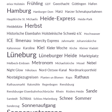
Frühling
Geesthacht
Göttingen
Hafen
erixx Holstein
GDT
Hamburg
Harz
Harzer Schmalspurbahnen
Hamburger Dom
Heide-Express
Heide-Park
Hauptkirche St. Michaelis
Herbst
Heideblüte
Historische Eisenbahn Holsteinische Schweiz e.V.
Hochwasser
Ilmenau
ICE
Intercity Express
Jahrmarkt
Johanniskirche
Kiel
Kieler Woche
Karoline
Kaltenmoor
Kirche
Kleiner Viadukt
Lüneburg
Lüneburger Heide
Marktplatz
Metronom
Nebel
Melbeck-Embsen
Mosel
Michaeliskirche
Night Glow
Nord-Ostsee-Kanal
Nordmarksportfeld
Nikolaus
Rathaus
Nostalgiezugreisen
Raps
Planten un Blomen
Rathausmarkt
Rendsburg
Ratsmühle
Regenbogen
Sande
Rendsburger Eisenbahnhochbrücke
Rhein
Röders Heide
Sommer
Schnee
Schloss
Sarstedt
Schloss Marienburg
Sonnenaufgang
Sonderzug