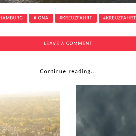
HAMBURG
IONA
KREUZFAHRT
KREUZFAHRT
LEAVE A COMMENT
Continue reading...