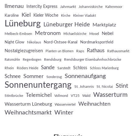
Ilmenau
Intercity Express
Jahrmarkt
Johanniskirche
Kaltenmoor
Kiel
Kieler Woche
Karoline
Kirche
Kleiner Viadukt
Lüneburg
Lüneburger Heide
Marktplatz
Metronom
Nebel
Melbeck-Embsen
Mosel
Michaeliskirche
Night Glow
Nord-Ostsee-Kanal
Nordmarksportfeld
Nikolaus
Rathaus
Nostalgiezugreisen
Raps
Rathausmarkt
Planten un Blomen
Rendsburg
Rendsburger Eisenbahnhochbrücke
Ratsmühle
Regenbogen
Sande
Schloss
Rhein
Röders Heide
Sarstedt
Schloss Marienburg
Sonnenaufgang
Sommer
Schnee
Sonderzug
Sonnenuntergang
Stint
St. Johannis
St. Nicolai
Wasserturm
Telemichel
Stintbrücke
VT25
Wald
Vollmond
Weihnachten
Wasserturm Lüneburg
Wasserviertel
Weihnachtsmarkt
Winter