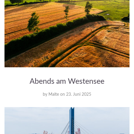
Abends am Westensee
by
Malte
on
23. Juni 2025