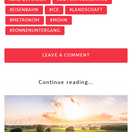
EISENBAHN
ICE
LANDSCHAFT
METRONOM
MOHN
SONNENUNTERGANG
LEAVE A COMMENT
Continue reading...