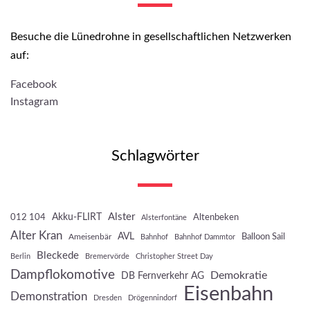
Besuche die Lünedrohne in gesellschaftlichen Netzwerken
auf:
Facebook
Instagram
Schlagwörter
Akku-FLIRT
Alster
012 104
Altenbeken
Alsterfontäne
Alter Kran
AVL
Balloon Sail
Ameisenbär
Bahnhof
Bahnhof Dammtor
Bleckede
Berlin
Bremervörde
Christopher Street Day
Dampflokomotive
Demokratie
DB Fernverkehr AG
Eisenbahn
Demonstration
Dresden
Drögennindorf