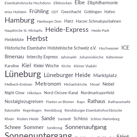
Elbe
Elbphilharmonie
Eisenbahnbrücke Hochdonn
Elbbrücken
Frühling
Geesthacht
Göttingen
Hafen
erixx Holstein
GDT
Hamburg
Harz
Harzer Schmalspurbahnen
Hamburger Dom
Heide-Express
Heide-Park
Hauptkirche St. Michaelis
Herbst
Heideblüte
ICE
Historische Eisenbahn Holsteinische Schweiz e.V.
Hochwasser
Ilmenau
Intercity Express
Jahrmarkt
Johanniskirche
Kaltenmoor
Kiel
Kieler Woche
Karoline
Kirche
Kleiner Viadukt
Lüneburg
Lüneburger Heide
Marktplatz
Metronom
Nebel
Melbeck-Embsen
Mosel
Michaeliskirche
Night Glow
Nord-Ostsee-Kanal
Nordmarksportfeld
Nikolaus
Rathaus
Nostalgiezugreisen
Raps
Rathausmarkt
Planten un Blomen
Rendsburg
Rendsburger Eisenbahnhochbrücke
Ratsmühle
Regenbogen
Sande
Schloss
Rhein
Röders Heide
Sarstedt
Schloss Marienburg
Sonnenaufgang
Sommer
Schnee
Sonderzug
Sonnenuntergang
Stint