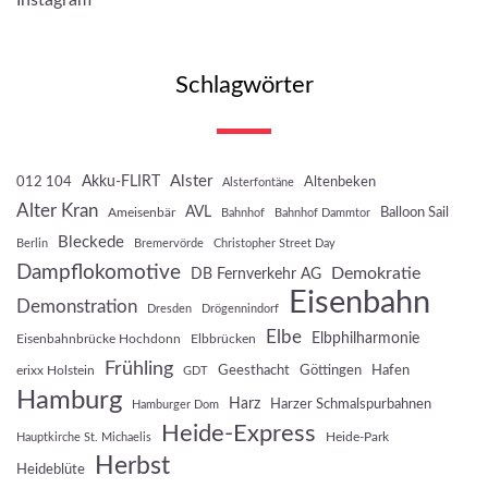
Instagram
Schlagwörter
Akku-FLIRT
Alster
012 104
Altenbeken
Alsterfontäne
Alter Kran
AVL
Balloon Sail
Ameisenbär
Bahnhof
Bahnhof Dammtor
Bleckede
Berlin
Bremervörde
Christopher Street Day
Dampflokomotive
Demokratie
DB Fernverkehr AG
Eisenbahn
Demonstration
Dresden
Drögennindorf
Elbe
Elbphilharmonie
Eisenbahnbrücke Hochdonn
Elbbrücken
Frühling
Geesthacht
Göttingen
Hafen
erixx Holstein
GDT
Hamburg
Harz
Harzer Schmalspurbahnen
Hamburger Dom
Heide-Express
Heide-Park
Hauptkirche St. Michaelis
Herbst
Heideblüte