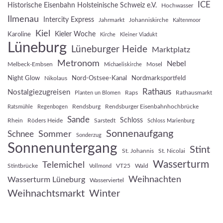
ICE
Historische Eisenbahn Holsteinische Schweiz e.V.
Hochwasser
Ilmenau
Intercity Express
Jahrmarkt
Johanniskirche
Kaltenmoor
Kiel
Kieler Woche
Karoline
Kirche
Kleiner Viadukt
Lüneburg
Lüneburger Heide
Marktplatz
Metronom
Nebel
Melbeck-Embsen
Mosel
Michaeliskirche
Night Glow
Nord-Ostsee-Kanal
Nordmarksportfeld
Nikolaus
Rathaus
Nostalgiezugreisen
Raps
Rathausmarkt
Planten un Blomen
Rendsburg
Rendsburger Eisenbahnhochbrücke
Ratsmühle
Regenbogen
Sande
Schloss
Rhein
Röders Heide
Sarstedt
Schloss Marienburg
Sonnenaufgang
Sommer
Schnee
Sonderzug
Sonnenuntergang
Stint
St. Johannis
St. Nicolai
Wasserturm
Telemichel
Stintbrücke
VT25
Wald
Vollmond
Weihnachten
Wasserturm Lüneburg
Wasserviertel
Weihnachtsmarkt
Winter