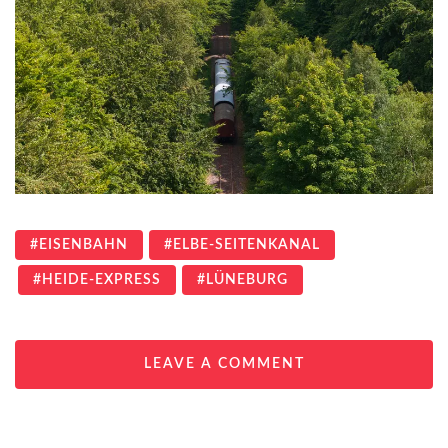
EISENBAHN
ELBE-SEITENKANAL
HEIDE-EXPRESS
LÜNEBURG
LEAVE A COMMENT