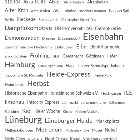
Akku-FLIRT
Alster
012 104
Altenbeken
Alsterfontäne
Alter Kran
AVL
Balloon Sail
Ameisenbär
Bahnhof
Bahnhof Dammtor
Bleckede
Berlin
Bremervörde
Christopher Street Day
Dampflokomotive
Demokratie
DB Fernverkehr AG
Eisenbahn
Demonstration
Dresden
Drögennindorf
Elbe
Elbphilharmonie
Eisenbahnbrücke Hochdonn
Elbbrücken
Frühling
Geesthacht
Göttingen
Hafen
erixx Holstein
GDT
Hamburg
Harz
Harzer Schmalspurbahnen
Hamburger Dom
Heide-Express
Heide-Park
Hauptkirche St. Michaelis
Herbst
Heideblüte
ICE
Historische Eisenbahn Holsteinische Schweiz e.V.
Hochwasser
Ilmenau
Intercity Express
Jahrmarkt
Johanniskirche
Kaltenmoor
Kiel
Kieler Woche
Karoline
Kirche
Kleiner Viadukt
Lüneburg
Lüneburger Heide
Marktplatz
Metronom
Nebel
Melbeck-Embsen
Mosel
Michaeliskirche
Night Glow
Nord-Ostsee-Kanal
Nordmarksportfeld
Nikolaus