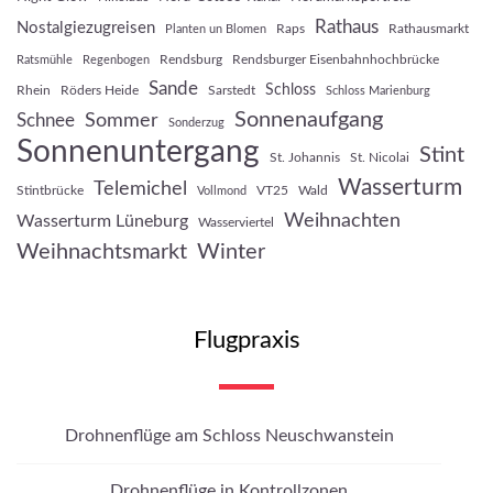
Rathaus
Nostalgiezugreisen
Raps
Rathausmarkt
Planten un Blomen
Rendsburg
Rendsburger Eisenbahnhochbrücke
Ratsmühle
Regenbogen
Sande
Schloss
Rhein
Röders Heide
Sarstedt
Schloss Marienburg
Sonnenaufgang
Sommer
Schnee
Sonderzug
Sonnenuntergang
Stint
St. Johannis
St. Nicolai
Wasserturm
Telemichel
Stintbrücke
VT25
Wald
Vollmond
Weihnachten
Wasserturm Lüneburg
Wasserviertel
Weihnachtsmarkt
Winter
Flugpraxis
Drohnenflüge am Schloss Neuschwanstein
Drohnenflüge in Kontrollzonen