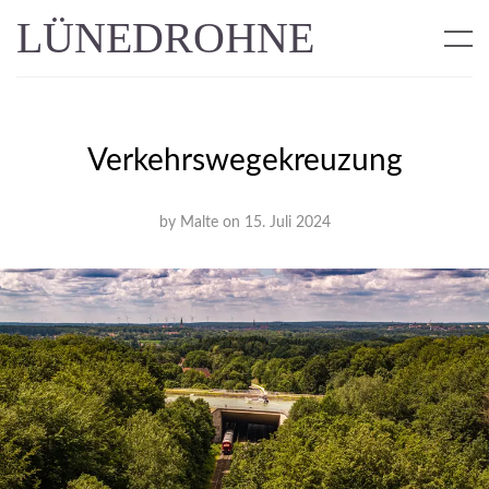
LÜNEDROHNE
Verkehrswegekreuzung
by
Malte
on
15. Juli 2024