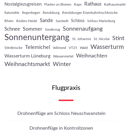
Rathaus
Nostalgiezugreisen
Raps
Rathausmarkt
Planten un Blomen
Rendsburg
Rendsburger Eisenbahnhochbrücke
Ratsmühle
Regenbogen
Sande
Schloss
Rhein
Röders Heide
Sarstedt
Schloss Marienburg
Sonnenaufgang
Sommer
Schnee
Sonderzug
Sonnenuntergang
Stint
St. Johannis
St. Nicolai
Wasserturm
Telemichel
Stintbrücke
VT25
Wald
Vollmond
Weihnachten
Wasserturm Lüneburg
Wasserviertel
Weihnachtsmarkt
Winter
Flugpraxis
Drohnenflüge am Schloss Neuschwanstein
Drohnenflüge in Kontrollzonen