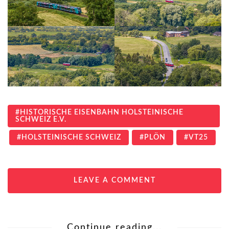
HISTORISCHE EISENBAHN HOLSTEINISCHE
SCHWEIZ E.V.
HOLSTEINISCHE SCHWEIZ
PLÖN
VT25
LEAVE A COMMENT
Continue reading...