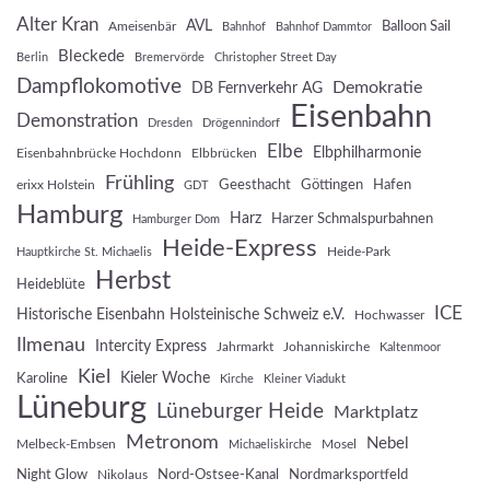
Alter Kran
AVL
Balloon Sail
Ameisenbär
Bahnhof
Bahnhof Dammtor
Bleckede
Berlin
Bremervörde
Christopher Street Day
Dampflokomotive
Demokratie
DB Fernverkehr AG
Eisenbahn
Demonstration
Dresden
Drögennindorf
Elbe
Elbphilharmonie
Eisenbahnbrücke Hochdonn
Elbbrücken
Frühling
Geesthacht
Göttingen
Hafen
erixx Holstein
GDT
Hamburg
Harz
Harzer Schmalspurbahnen
Hamburger Dom
Heide-Express
Heide-Park
Hauptkirche St. Michaelis
Herbst
Heideblüte
ICE
Historische Eisenbahn Holsteinische Schweiz e.V.
Hochwasser
Ilmenau
Intercity Express
Jahrmarkt
Johanniskirche
Kaltenmoor
Kiel
Kieler Woche
Karoline
Kirche
Kleiner Viadukt
Lüneburg
Lüneburger Heide
Marktplatz
Metronom
Nebel
Melbeck-Embsen
Mosel
Michaeliskirche
Night Glow
Nord-Ostsee-Kanal
Nordmarksportfeld
Nikolaus