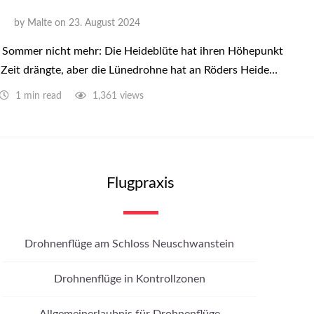
by
Malte
on
23. August 2024
m Sommer nicht mehr: Die Heideblüte hat ihren Höhepunkt
e Zeit drängte, aber die Lünedrohne hat an Röders Heide…
1 min read
1,361 views
Flugpraxis
Drohnenflüge am Schloss Neuschwanstein
Drohnenflüge in Kontrollzonen
Allgemeinerlaubnis für Drohnenflüge