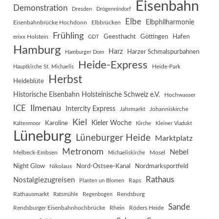
Eisenbahn
Demonstration
Dresden
Drögennindorf
Elbe
Elbphilharmonie
Eisenbahnbrücke Hochdonn
Elbbrücken
Frühling
Geesthacht
Göttingen
Hafen
erixx Holstein
GDT
Hamburg
Harz
Harzer Schmalspurbahnen
Hamburger Dom
Heide-Express
Heide-Park
Hauptkirche St. Michaelis
Herbst
Heideblüte
Historische Eisenbahn Holsteinische Schweiz e.V.
Hochwasser
Ilmenau
ICE
Intercity Express
Jahrmarkt
Johanniskirche
Kiel
Kieler Woche
Karoline
Kaltenmoor
Kirche
Kleiner Viadukt
Lüneburg
Lüneburger Heide
Marktplatz
Metronom
Nebel
Melbeck-Embsen
Mosel
Michaeliskirche
Night Glow
Nord-Ostsee-Kanal
Nordmarksportfeld
Nikolaus
Rathaus
Nostalgiezugreisen
Raps
Planten un Blomen
Rathausmarkt
Rendsburg
Ratsmühle
Regenbogen
Sande
Rendsburger Eisenbahnhochbrücke
Rhein
Röders Heide