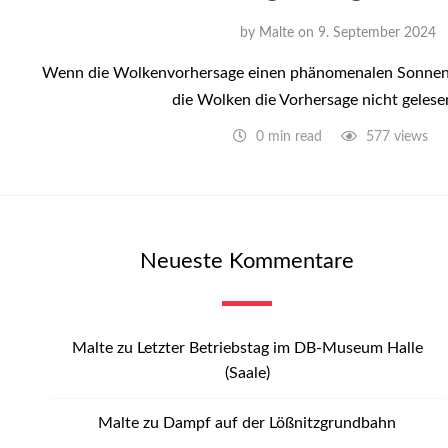
by
Malte
on
9. September 2024
Wenn die Wolkenvorhersage einen phänomenalen Sonnenu
die Wolken die Vorhersage nicht gelese
0 min read
577 views
Neueste Kommentare
Malte
zu
Letzter Betriebstag im DB-Museum Halle
(Saale)
Malte
zu
Dampf auf der Lößnitzgrundbahn