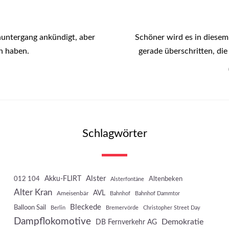
ntergang ankündigt, aber
Schöner wird es in diese
n haben.
gerade überschritten, di
Schlagwörter
Akku-FLIRT
Alster
012 104
Altenbeken
Alsterfontäne
Alter Kran
AVL
Ameisenbär
Bahnhof
Bahnhof Dammtor
Bleckede
Balloon Sail
Berlin
Bremervörde
Christopher Street Day
Dampflokomotive
Demokratie
DB Fernverkehr AG