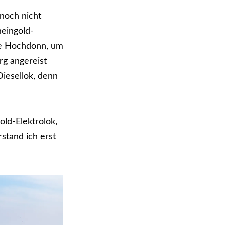
 noch nicht
heingold-
ke Hochdonn, um
rg angereist
iesellok, denn
ld-Elektrolok,
stand ich erst