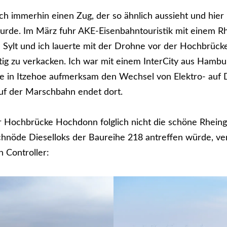
ich immerhin einen Zug, der so ähnlich aussieht und hier
wurde. Im März fuhr AKE-Eisenbahntouristik mit einem R
 Sylt und ich lauerte mit der Drohne vor der Hochbrüc
tig zu verkacken. Ich war mit einem InterCity aus Hambu
e in Itzehoe aufmerksam den Wechsel von Elektro- auf D
uf der Marschbahn endet dort.
r Hochbrücke Hochdonn folglich nicht die schöne Rheingo
hnöde Dieselloks der Baureihe 218 antreffen würde, ver
n Controller: