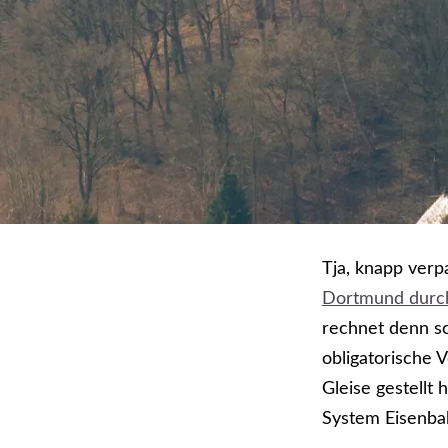
Tja, knapp verp
Dortmund durch
rechnet denn sc
obligatorische V
Gleise gestellt
System Eisenba