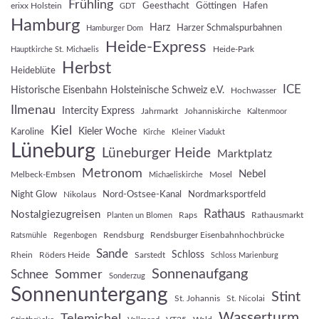
Frühling
Geesthacht
Göttingen
Hafen
erixx Holstein
GDT
Hamburg
Harz
Harzer Schmalspurbahnen
Hamburger Dom
Heide-Express
Heide-Park
Hauptkirche St. Michaelis
Herbst
Heideblüte
ICE
Historische Eisenbahn Holsteinische Schweiz e.V.
Hochwasser
Ilmenau
Intercity Express
Jahrmarkt
Johanniskirche
Kaltenmoor
Kiel
Kieler Woche
Karoline
Kirche
Kleiner Viadukt
Lüneburg
Lüneburger Heide
Marktplatz
Metronom
Nebel
Melbeck-Embsen
Mosel
Michaeliskirche
Night Glow
Nord-Ostsee-Kanal
Nordmarksportfeld
Nikolaus
Rathaus
Nostalgiezugreisen
Raps
Rathausmarkt
Planten un Blomen
Rendsburg
Rendsburger Eisenbahnhochbrücke
Ratsmühle
Regenbogen
Sande
Schloss
Rhein
Röders Heide
Sarstedt
Schloss Marienburg
Sonnenaufgang
Sommer
Schnee
Sonderzug
Sonnenuntergang
Stint
St. Johannis
St. Nicolai
Wasserturm
Telemichel