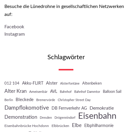
Besuche die Lünedrohne in gesellschaftlichen Netzwerken
auf:
Facebook
Instagram
Schlagwörter
Akku-FLIRT
Alster
012 104
Altenbeken
Alsterfontäne
Alter Kran
AVL
Balloon Sail
Ameisenbär
Bahnhof
Bahnhof Dammtor
Bleckede
Berlin
Bremervörde
Christopher Street Day
Dampflokomotive
Demokratie
DB Fernverkehr AG
Eisenbahn
Demonstration
Dresden
Drögennindorf
Elbe
Elbphilharmonie
Eisenbahnbrücke Hochdonn
Elbbrücken