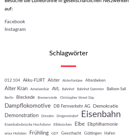
Besuche die Lünedrohne in gesellschaftlichen Netzwerken
auf:
Facebook
Instagram
Schlagwörter
Akku-FLIRT
Alster
012 104
Altenbeken
Alsterfontäne
Alter Kran
AVL
Balloon Sail
Ameisenbär
Bahnhof
Bahnhof Dammtor
Bleckede
Berlin
Bremervörde
Christopher Street Day
Dampflokomotive
Demokratie
DB Fernverkehr AG
Eisenbahn
Demonstration
Dresden
Drögennindorf
Elbe
Elbphilharmonie
Eisenbahnbrücke Hochdonn
Elbbrücken
Frühling
Geesthacht
Göttingen
Hafen
erixx Holstein
GDT