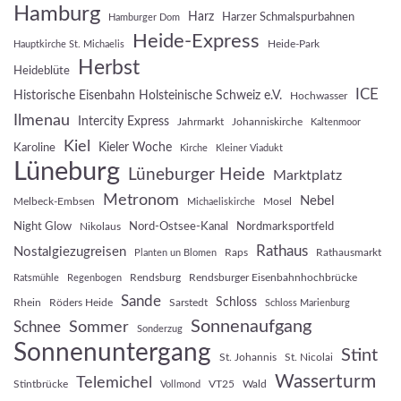
Hamburg
Harz
Harzer Schmalspurbahnen
Hamburger Dom
Heide-Express
Heide-Park
Hauptkirche St. Michaelis
Herbst
Heideblüte
ICE
Historische Eisenbahn Holsteinische Schweiz e.V.
Hochwasser
Ilmenau
Intercity Express
Jahrmarkt
Johanniskirche
Kaltenmoor
Kiel
Kieler Woche
Karoline
Kirche
Kleiner Viadukt
Lüneburg
Lüneburger Heide
Marktplatz
Metronom
Nebel
Melbeck-Embsen
Mosel
Michaeliskirche
Night Glow
Nord-Ostsee-Kanal
Nordmarksportfeld
Nikolaus
Rathaus
Nostalgiezugreisen
Raps
Rathausmarkt
Planten un Blomen
Rendsburg
Rendsburger Eisenbahnhochbrücke
Ratsmühle
Regenbogen
Sande
Schloss
Rhein
Röders Heide
Sarstedt
Schloss Marienburg
Sonnenaufgang
Sommer
Schnee
Sonderzug
Sonnenuntergang
Stint
St. Johannis
St. Nicolai
Wasserturm
Telemichel
Stintbrücke
VT25
Wald
Vollmond