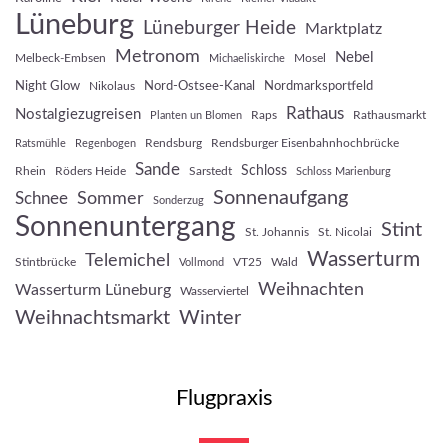
Lüneburg
Lüneburger Heide
Marktplatz
Metronom
Nebel
Melbeck-Embsen
Mosel
Michaeliskirche
Night Glow
Nord-Ostsee-Kanal
Nordmarksportfeld
Nikolaus
Rathaus
Nostalgiezugreisen
Raps
Rathausmarkt
Planten un Blomen
Rendsburg
Rendsburger Eisenbahnhochbrücke
Ratsmühle
Regenbogen
Sande
Schloss
Rhein
Röders Heide
Sarstedt
Schloss Marienburg
Sonnenaufgang
Sommer
Schnee
Sonderzug
Sonnenuntergang
Stint
St. Johannis
St. Nicolai
Wasserturm
Telemichel
Stintbrücke
VT25
Wald
Vollmond
Weihnachten
Wasserturm Lüneburg
Wasserviertel
Weihnachtsmarkt
Winter
Flugpraxis