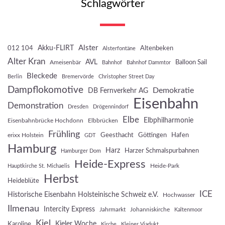
Schlagwörter
Akku-FLIRT
Alster
012 104
Altenbeken
Alsterfontäne
Alter Kran
AVL
Balloon Sail
Ameisenbär
Bahnhof
Bahnhof Dammtor
Bleckede
Berlin
Bremervörde
Christopher Street Day
Dampflokomotive
Demokratie
DB Fernverkehr AG
Eisenbahn
Demonstration
Dresden
Drögennindorf
Elbe
Elbphilharmonie
Eisenbahnbrücke Hochdonn
Elbbrücken
Frühling
Geesthacht
Göttingen
Hafen
erixx Holstein
GDT
Hamburg
Harz
Harzer Schmalspurbahnen
Hamburger Dom
Heide-Express
Heide-Park
Hauptkirche St. Michaelis
Herbst
Heideblüte
ICE
Historische Eisenbahn Holsteinische Schweiz e.V.
Hochwasser
Ilmenau
Intercity Express
Jahrmarkt
Johanniskirche
Kaltenmoor
Kiel
Kieler Woche
Karoline
Kirche
Kleiner Viadukt