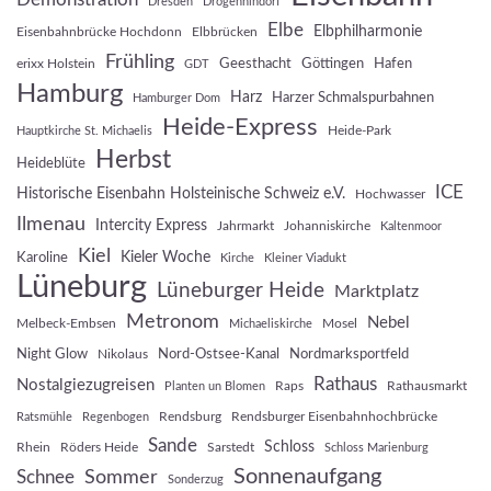
Dresden
Drögennindorf
Elbe
Elbphilharmonie
Eisenbahnbrücke Hochdonn
Elbbrücken
Frühling
Geesthacht
Göttingen
Hafen
erixx Holstein
GDT
Hamburg
Harz
Harzer Schmalspurbahnen
Hamburger Dom
Heide-Express
Heide-Park
Hauptkirche St. Michaelis
Herbst
Heideblüte
ICE
Historische Eisenbahn Holsteinische Schweiz e.V.
Hochwasser
Ilmenau
Intercity Express
Jahrmarkt
Johanniskirche
Kaltenmoor
Kiel
Kieler Woche
Karoline
Kirche
Kleiner Viadukt
Lüneburg
Lüneburger Heide
Marktplatz
Metronom
Nebel
Melbeck-Embsen
Mosel
Michaeliskirche
Night Glow
Nord-Ostsee-Kanal
Nordmarksportfeld
Nikolaus
Rathaus
Nostalgiezugreisen
Raps
Rathausmarkt
Planten un Blomen
Rendsburg
Rendsburger Eisenbahnhochbrücke
Ratsmühle
Regenbogen
Sande
Schloss
Rhein
Röders Heide
Sarstedt
Schloss Marienburg
Sonnenaufgang
Sommer
Schnee
Sonderzug