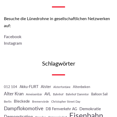
Besuche die Lünedrohne in gesellschaftlichen Netzwerken
auf:
Facebook
Instagram
Schlagwörter
Akku-FLIRT
Alster
012 104
Altenbeken
Alsterfontäne
Alter Kran
AVL
Balloon Sail
Ameisenbär
Bahnhof
Bahnhof Dammtor
Bleckede
Berlin
Bremervörde
Christopher Street Day
Dampflokomotive
Demokratie
DB Fernverkehr AG
Eisenbahn
Demonstration