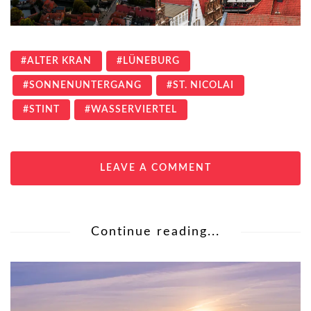
ALTER KRAN
LÜNEBURG
SONNENUNTERGANG
ST. NICOLAI
STINT
WASSERVIERTEL
LEAVE A COMMENT
Continue reading...