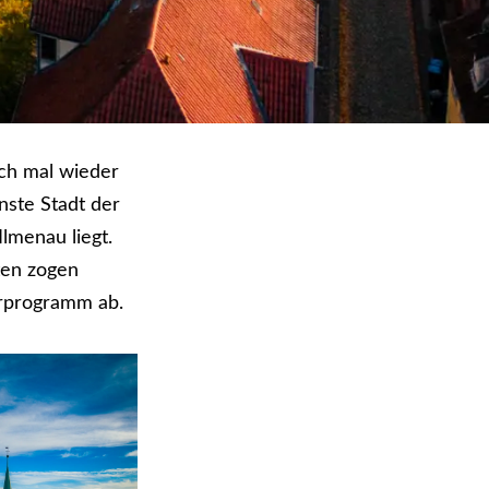
ch mal wieder
nste Stadt der
lmenau liegt.
ten zogen
erprogramm ab.