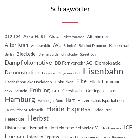
Schlagwörter
Akku-FLIRT
Alster
012 104
Altenbeken
Alsterfontäne
Alter Kran
AVL
Balloon Sail
Ameisenbär
Bahnhof
Bahnhof Dammtor
Bleckede
Berlin
Bremervörde
Christopher Street Day
Dampflokomotive
Demokratie
DB Fernverkehr AG
Eisenbahn
Demonstration
Dresden
Drögennindorf
Elbe
Elbphilharmonie
Eisenbahnbrücke Hochdonn
Elbbrücken
Frühling
Geesthacht
Göttingen
Hafen
erixx Holstein
GDT
Hamburg
Harz
Harzer Schmalspurbahnen
Hamburger Dom
Heide-Express
Heide-Park
Hauptkirche St. Michaelis
Herbst
Heideblüte
ICE
Historische Eisenbahn Holsteinische Schweiz e.V.
Hochwasser
Ilmenau
Intercity Express
Jahrmarkt
Johanniskirche
Kaltenmoor