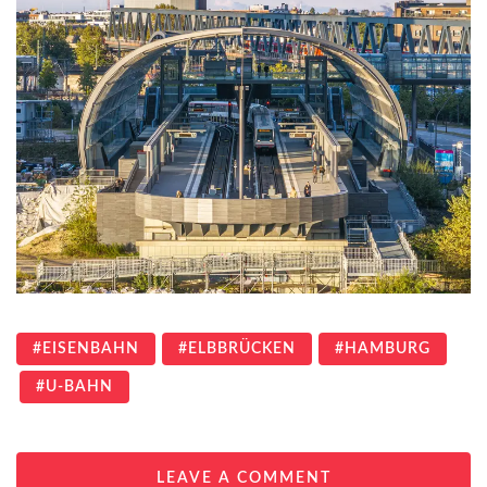
EISENBAHN
ELBBRÜCKEN
HAMBURG
U-BAHN
LEAVE A COMMENT