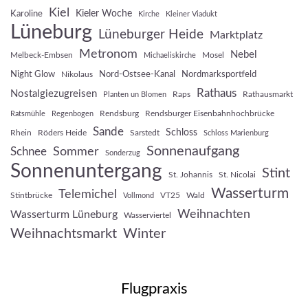
Kiel
Kieler Woche
Karoline
Kirche
Kleiner Viadukt
Lüneburg
Lüneburger Heide
Marktplatz
Metronom
Nebel
Melbeck-Embsen
Mosel
Michaeliskirche
Night Glow
Nord-Ostsee-Kanal
Nordmarksportfeld
Nikolaus
Rathaus
Nostalgiezugreisen
Raps
Rathausmarkt
Planten un Blomen
Rendsburg
Rendsburger Eisenbahnhochbrücke
Ratsmühle
Regenbogen
Sande
Schloss
Rhein
Röders Heide
Sarstedt
Schloss Marienburg
Sonnenaufgang
Sommer
Schnee
Sonderzug
Sonnenuntergang
Stint
St. Johannis
St. Nicolai
Wasserturm
Telemichel
Stintbrücke
VT25
Wald
Vollmond
Weihnachten
Wasserturm Lüneburg
Wasserviertel
Weihnachtsmarkt
Winter
Flugpraxis